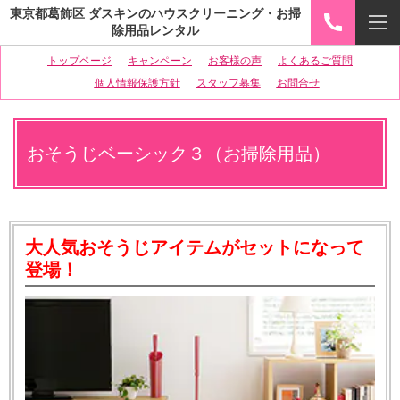
東京都葛飾区 ダスキンのハウスクリーニング・お掃
除用品レンタル
トップページ
キャンペーン
お客様の声
よくあるご質問
個人情報保護方針
スタッフ募集
お問合せ
おそうじベーシック３（お掃除用品）
大人気おそうじアイテムがセットになって
登場！