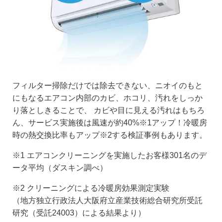
フィルター掃除だけでは除去できない、ニオイのもと
にもなるエアコン内部のカビ、ホコリ、汚れをしっか
り落としきることで、 カビや⽬に⾒える汚れはもちろ
ん、サービス実施後は風速が約40%
※1
アップ！冷暖房
時の熱交換比率もアップ
※2
する検証事例もあります。
※1 エアコンクリーニングを実施したお客様301名のデ
ータ平均（ダスキン調べ）
※2 クリーニングによる冷暖房効果測定実験
（地方独立行政法人大阪府立産業技術総合研究所受託
研究（受託24003）による結果より）