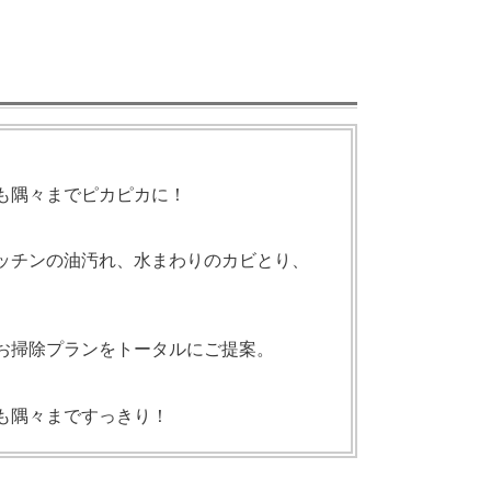
も隅々までピカピカに！
ッチンの油汚れ、水まわりのカビとり、
お掃除プランをトータルにご提案。
も隅々まですっきり！