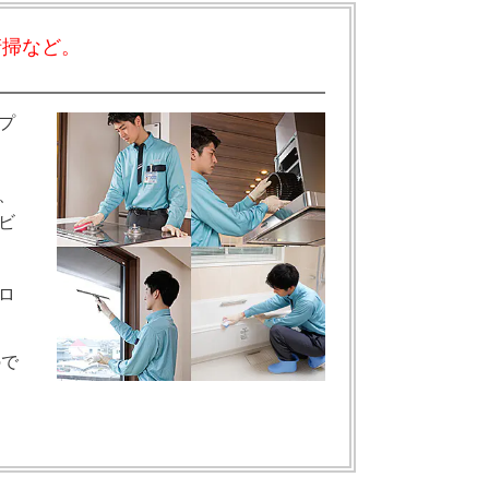
清掃など。
プ
、
ビ
ロ
ので